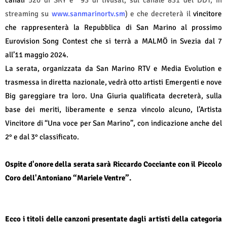
canali
520 di SKY e
93 di tivùsat, sul canale 831 del DDT, in
streaming su
www.sanmarinortv.sm
) e che decreterà il
vincitore
che rappresenterà la Repubblica di San Marino al prossimo
Eurovision Song Contest che si terrà a MALMÖ in Svezia dal 7
all’11 maggio 2024.
La serata, organizzata da San Marino RTV e Media Evolution e
trasmessa in diretta nazionale, vedrà otto artisti Emergenti e nove
Big gareggiare tra loro. Una Giuria qualificata decreterà, sulla
base dei meriti, liberamente e senza vincolo alcuno, l’Artista
Vincitore di “Una voce per San Marino”, con indicazione anche del
2° e dal 3° classificato.
Ospite d'onore della serata sarà Riccardo Cocciante con il Piccolo
Coro dell'Antoniano “Mariele Ventre”.
Ecco i titoli delle canzoni presentate dagli artisti della categoria