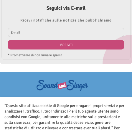
Seguici via E-mail
Ricevi notifiche sulle notizie che pubblichiamo
* Promettiamo di non inviare spam!
Questo sito non rappresenta una testata giornalistica in quanto viene
aggiornato senza nessuna periodicità. Non può pertanto considerarsi
"Questo sito utilizza cookie di Google per erogare i propri servizi e per
un prodotto editoriale ai sensi della legge n.62 del 7.03.2001
analizzare il traffico. Il tuo indirizzo IP e il tuo agente utente sono
condivisi con Google, unitamente alle metriche sulle prestazioni e
sulla sicurezza, per garantire la qualità del servizio, generare
statistiche di utilizzo e rilevare e contrastare eventuali abusi."
Per