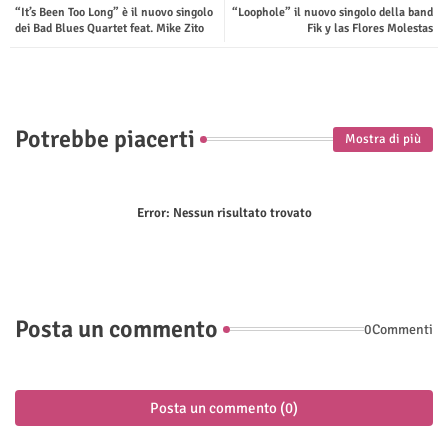
“It’s Been Too Long” è il nuovo singolo
“Loophole” il nuovo singolo della band
ter
tsap
dei Bad Blues Quartet feat. Mike Zito
Fik y las Flores Molestas
p
Potrebbe piacerti
Mostra di più
Error:
Nessun risultato trovato
Posta un commento
0Commenti
Posta un commento (0)