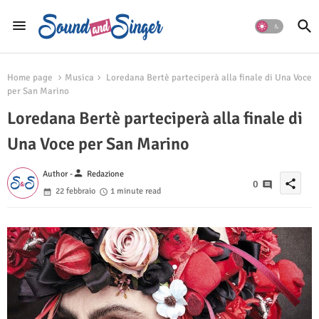
Home page
Musica
Loredana Bertè parteciperà alla finale di Una Voce
per San Marino
Loredana Bertè parteciperà alla finale di
Una Voce per San Marino
person
Author -
Redazione
share
0
22 febbraio
1 minute read