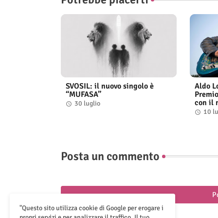
SVOSIL: il nuovo singolo è
Aldo Lo
“MUFASA”
Premio
con il
30 luglio
10 lu
Posta un commento
P
"Questo sito utilizza cookie di Google per erogare i
propri servizi e per analizzare il traffico. Il tuo