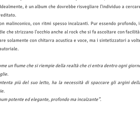
Idealmente, è un album che dovrebbe risvegliare l'individuo a cercar
reditato.
on malinconico, con ritmi spesso incalzanti. Pur essendo profondo, i
e che strizzano l'occhio anche al rock che si fa ascoltare con facilità
are solamente con chitarra acustica e voce, ma i sintetizzatori a volt
autoriale.
me un fiume che si riempie della realtà che ci entra dentro ogni giorn
glie.
tenta più del suo letto, ha la necessità di spaccare gli argini dell
ie.
bum potente ed elegante, profondo ma incalzante”.