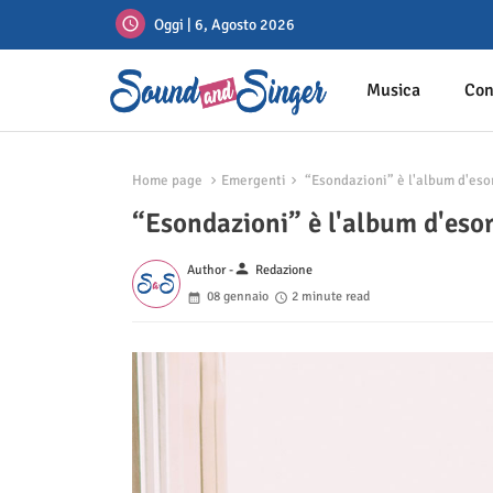
Oggi | 6, Agosto 2026
Musica
Con
Home page
Emergenti
“Esondazioni” è l'album d'esor
“Esondazioni” è l'album d'esor
person
Author -
Redazione
08 gennaio
2 minute read