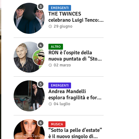
EMERGENTI
THE TWINCES
celebrano Luigi Tenco:
fuori singolo e video di
29 giugno
“Vedrai Vedrai”
ALTRO
RON è l'ospite della
nuova puntata di "Storie
di Musica", in onda sul
02 marzo
canale YouTube di
Alberto Salerno
EMERGENTI
Andrea Mandelli
esplora fragilità e forza
nel videoclip di “Sofia”
04 luglio
MUSICA
“Sotto la pelle d'estate”
è il nuovo singolo di