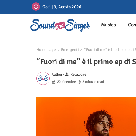
Oggi | 9, Agosto 2026
Musica
Con
Home page
Emergenti
“Fuori di me” è il primo ep d
“Fuori di me” è il primo ep d
person
Author -
Redazione
22 dicembre
2 minute read