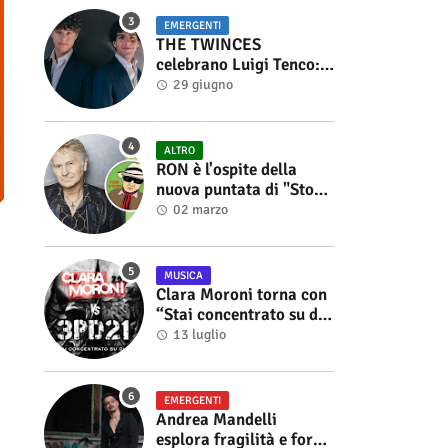
EMERGENTI
THE TWINCES
celebrano Luigi Tenco:
fuori singolo e video di
29 giugno
“Vedrai Vedrai”
ALTRO
RON è l'ospite della
nuova puntata di "Storie
di Musica", in onda sul
02 marzo
canale YouTube di
Alberto Salerno
MUSICA
Clara Moroni torna con
“Stai concentrato su di
me”, il nuovo singolo
13 luglio
feat. 3PD21
EMERGENTI
Andrea Mandelli
esplora fragilità e forza