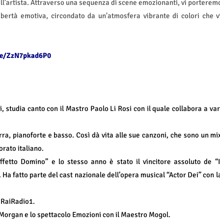
ell’artista. Attraverso una sequenza di scene emozionanti, vi porterem
ibertà emotiva, circondato da un'atmosfera vibrante di colori che v
be/ZzN7pkad6P0
 studia canto con il Mastro Paolo Li Rosi con il quale collabora a var
ra, pianoforte e basso. Così dà vita alle sue canzoni, che sono un mi
rato italiano.
ffetto Domino” e lo stesso anno è stato il vincitore assoluto de “I
. Ha fatto parte del cast nazionale dell’opera musical “Actor Dei” con l
u RaiRadio1.
 Morgan e lo spettacolo Emozioni con il Maestro Mogol.