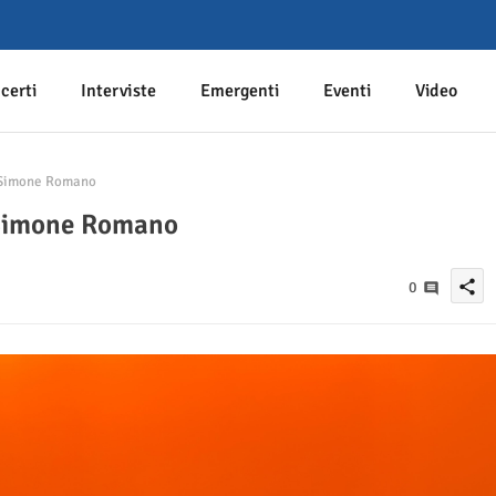
certi
Interviste
Emergenti
Eventi
Video
i Simone Romano
i Simone Romano
share
0