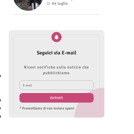
nel videoclip di “Sofia”
04 luglio
Seguici via E-mail
Ricevi notifiche sulle notizie che
pubblichiamo
o
o
p
* Promettiamo di non inviare spam!
a