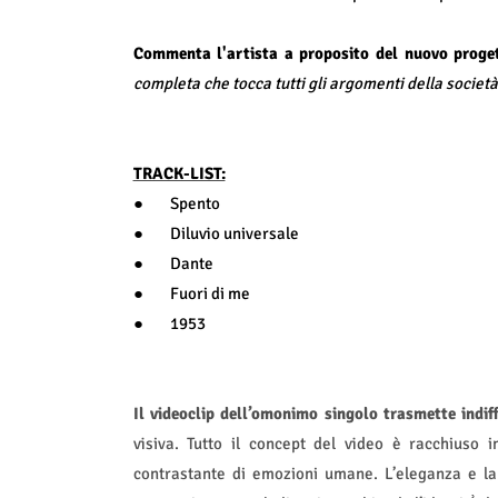
Commenta l'artista a proposito del nuovo proge
completa che tocca tutti gli argomenti della società
TRACK-LIST:
●
Spento
●
Diluvio universale
●
Dante
●
Fuori di me
●
1953
Il videoclip dell’omonimo singolo trasmette indif
visiva. Tutto il concept del video è racchiuso 
contrastante di emozioni umane. L’eleganza e la