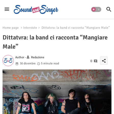
Home page
Interviste
Dittatvra: la band ci racconta “Mangiare Male”
Dittatvra: la band ci racconta “Mangiare
Male”
person
Author -
Redazione
share
0
30 dicembre
5 minute read