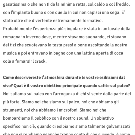
gasatissima o che non ti da la minima retta, col caldo o col freddo,
con l'impianto buono o con quello in cui non capisci una sega. E'
stato oltre che divertente estremamente formativo.
Probabilmente l'esperienza più singolare è stata in un locale della
romagna in inverno dove, mentre stavamo suonando, ci stavano
dei tizi che scuotevano la testa presi a bene ascoltando la nostra
musica e poi entravano in bagno con una lattina aperta di coca
cola a fumarsi il crack.
Come descrivereste l'atmosfera durante le vostre esibizioni dal
vivo? Qual è il vostro obiettivo principale quando salite sul palco?
Noi saliamo sul palco con l'arroganza di chi si sente dalla parte del
più forte. Siamo noi che siamo sul palco, noi che abbiamo gli
strumenti, noi che abbiamo i microfoni. Siamo noi che
bombardiamo il pubblico con il nostro sound. Un obiettivo
specifico non c'è, quando ci esibiamo siamo talmente galvanizzati
che non ci rendiamo neanche troppo conto di che succede, è come