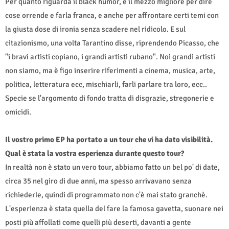
Per quanto riguarda il black humor, è il mezzo migliore per dire
cose orrende e farla franca, e anche per affrontare certi temi con
la giusta dose di ironia senza scadere nel ridicolo. E sul
citazionismo, una volta Tarantino disse, riprendendo Picasso, che
"i bravi artisti copiano, i grandi artisti rubano". Noi grandi artisti
non siamo, ma è figo inserire riferimenti a cinema, musica, arte,
politica, letteratura ecc, mischiarli, farli parlare tra loro, ecc..
Specie se l'argomento di fondo tratta di disgrazie, stregonerie e
omicidi.
Il vostro primo EP ha portato a un tour che vi ha dato visibilità.
Qual è stata la vostra esperienza durante questo tour?
In realtà non è stato un vero tour, abbiamo fatto un bel po' di date,
circa 35 nel giro di due anni, ma spesso arrivavano senza
richiederle, quindi di programmato non c'è mai stato granchè.
L'esperienza è stata quella del fare la famosa gavetta, suonare nei
posti più affollati come quelli più deserti, davanti a gente