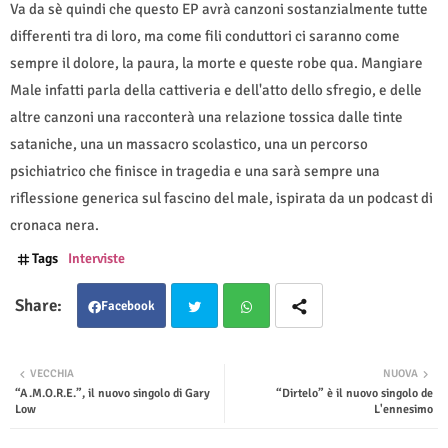
Va da sè quindi che questo EP avrà canzoni sostanzialmente tutte
differenti tra di loro, ma come fili conduttori ci saranno come
sempre il dolore, la paura, la morte e queste robe qua. Mangiare
Male infatti parla della cattiveria e dell'atto dello sfregio, e delle
altre canzoni una racconterà una relazione tossica dalle tinte
sataniche, una un massacro scolastico, una un percorso
psichiatrico che finisce in tragedia e una sarà sempre una
riflessione generica sul fascino del male, ispirata da un podcast di
cronaca nera.
Tags
Interviste
Facebook
Twit
Wha
VECCHIA
NUOVA
“A.M.O.R.E.”, il nuovo singolo di Gary
“Dirtelo” è il nuovo singolo de
ter
tsap
Low
L'ennesimo
p