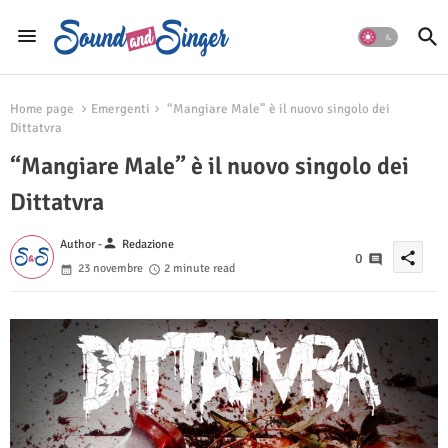
Home page
Emergenti
“Mangiare Male” è il nuovo singolo dei
Dittatvra
“Mangiare Male” è il nuovo singolo dei
Dittatvra
person
Author -
Redazione
share
0
23 novembre
2 minute read