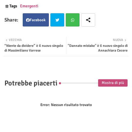
Tags
Emergenti
Facebook
Twit
Wha
VECCHIA
NUOVA
“Niente da dividere” è il nuovo singolo
"Dannato mistake" è il nuovo singolo di
ter
tsap
di Massimiliano Varrese
Annachiara Cecere
p
Potrebbe piacerti
Mostra di più
Error:
Nessun risultato trovato