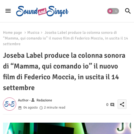
Home page
Musica
Joseba Label produce la colonna sonora di
“Mamma, qui comando io” il nuovo film di Federico Moccia, in uscita il 14
settembre
Joseba Label produce la colonna sonora
di “Mamma, qui comando io” il nuovo
film di Federico Moccia, in uscita il 14
settembre
person
Author -
Redazione
share
0
04 agosto
2 minute read