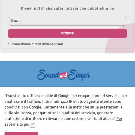
Ricevi notifiche sulle notizie che pubblichiamo
* Promettiamo di non inviare spam!
Questo sito non rappresenta una testata giornalistica in quanto viene
aggiornato senza nessuna periodicità. Non può pertanto considerarsi
"Questo sito utilizza cookie di Google per erogare i propri servizi e per
un prodotto editoriale ai sensi della legge n.62 del 7.03.2001
analizzare il traffico. Il tuo indirizzo IP e il tuo agente utente sono
condivisi con Google, unitamente alle metriche sulle prestazioni e
sulla sicurezza, per garantire la qualità del servizio, generare
statistiche di utilizzo e rilevare e contrastare eventuali abusi."
Per
saperne di più
Home
Contatti
Privacy Policy