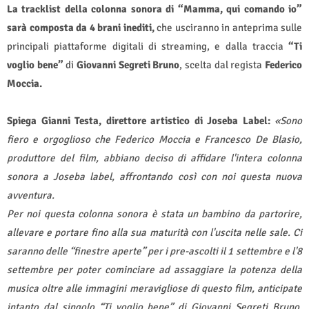
La tracklist della colonna sonora di “Mamma, qui comando io”
sarà composta da 4 brani inediti,
che usciranno in anteprima sulle
principali piattaforme digitali di streaming, e dalla traccia
“Ti
voglio bene”
di
Giovanni Segreti Bruno
, scelta dal regista
Federico
Moccia.
Spiega Gianni Testa, direttore artistico di Joseba Label:
«Sono
fiero e orgoglioso che Federico Moccia e Francesco De Blasio,
produttore del film, abbiano deciso di affidare l'intera colonna
sonora a Joseba label, affrontando così con noi questa nuova
avventura.
Per noi questa colonna sonora è stata un bambino da partorire,
allevare e portare fino alla sua maturità con l'uscita nelle sale. Ci
saranno delle “finestre aperte” per i pre-ascolti il 1 settembre e l'8
settembre per poter cominciare ad assaggiare la potenza della
musica oltre alle immagini meravigliose di questo film, anticipate
intanto dal singolo “Ti voglio bene” di Giovanni Segreti Bruno.