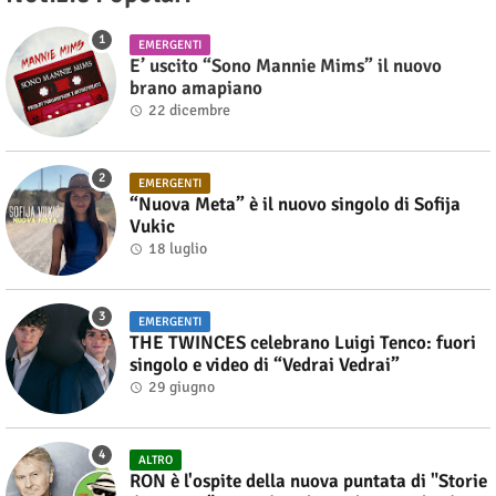
EMERGENTI
E’ uscito “Sono Mannie Mims” il nuovo
brano amapiano
22 dicembre
EMERGENTI
“Nuova Meta” è il nuovo singolo di Sofija
Vukic
18 luglio
EMERGENTI
THE TWINCES celebrano Luigi Tenco: fuori
singolo e video di “Vedrai Vedrai”
29 giugno
ALTRO
RON è l'ospite della nuova puntata di "Storie