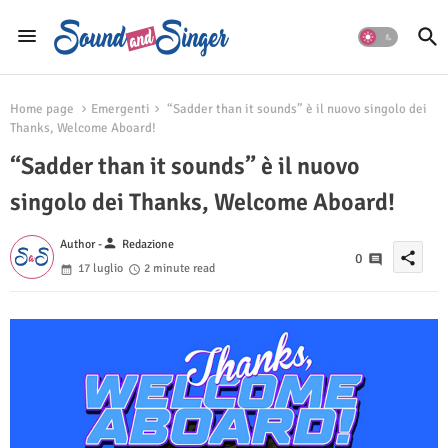
Home page
Emergenti
“Sadder than it sounds” è il nuovo singolo dei
Thanks, Welcome Aboard!
“Sadder than it sounds” è il nuovo
singolo dei Thanks, Welcome Aboard!
person
Author -
Redazione
share
0
17 luglio
2 minute read