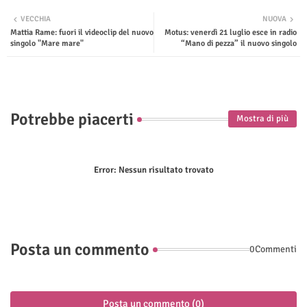
Twit
Wha
VECCHIA
NUOVA
Mattia Rame: fuori il videoclip del nuovo
Motus: venerdì 21 luglio esce in radio
ter
tsap
singolo "Mare mare"
“Mano di pezza” il nuovo singolo
p
Potrebbe piacerti
Mostra di più
Error:
Nessun risultato trovato
Posta un commento
0Commenti
Posta un commento (0)