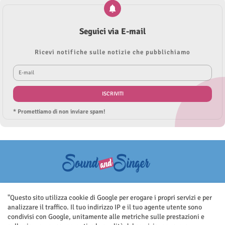
Seguici via E-mail
Ricevi notifiche sulle notizie che pubblichiamo
* Promettiamo di non inviare spam!
Questo sito non rappresenta una testata giornalistica in quanto viene
aggiornato senza nessuna periodicità. Non può pertanto considerarsi
"Questo sito utilizza cookie di Google per erogare i propri servizi e per
un prodotto editoriale ai sensi della legge n.62 del 7.03.2001
analizzare il traffico. Il tuo indirizzo IP e il tuo agente utente sono
condivisi con Google, unitamente alle metriche sulle prestazioni e