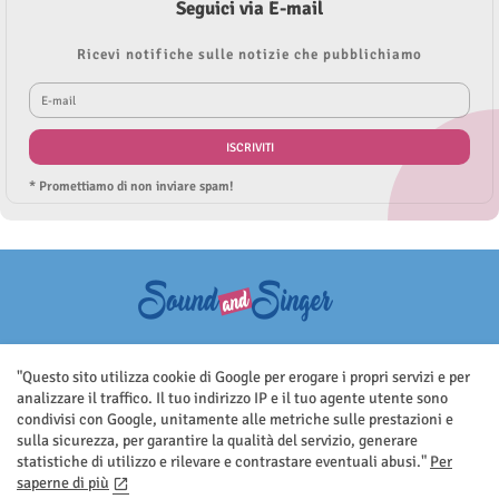
Seguici via E-mail
Ricevi notifiche sulle notizie che pubblichiamo
* Promettiamo di non inviare spam!
Questo sito non rappresenta una testata giornalistica in quanto viene
aggiornato senza nessuna periodicità. Non può pertanto considerarsi
"Questo sito utilizza cookie di Google per erogare i propri servizi e per
un prodotto editoriale ai sensi della legge n.62 del 7.03.2001
analizzare il traffico. Il tuo indirizzo IP e il tuo agente utente sono
condivisi con Google, unitamente alle metriche sulle prestazioni e
sulla sicurezza, per garantire la qualità del servizio, generare
statistiche di utilizzo e rilevare e contrastare eventuali abusi."
Per
saperne di più
Home
Contatti
Privacy Policy