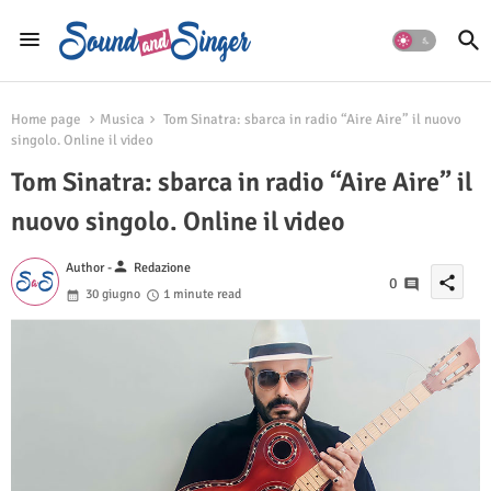
Home page
Musica
Tom Sinatra: sbarca in radio “Aire Aire” il nuovo
singolo. Online il video
Tom Sinatra: sbarca in radio “Aire Aire” il
nuovo singolo. Online il video
person
Author -
Redazione
share
0
30 giugno
1 minute read