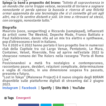
Spiega la band a proposito del brano:
“Istinto di sopravvivenza in
un mondo che corre troppo veloce, necessità di tornare a sognare
nonostante si perda spesso la bussola e ricerca di una felicità
ormai appannata da una tecnologia che sì ci connette gli uni agli
altri, ma ci fa sentire distanti e soli. Un inno a ritrovare sé stessi,
con coraggio, nonostante tutto.”
Biografia
Maurizio (voce, songwriting) e Riccardo (samplepad), influenzati
da artisti come The Weeknd, Depeche Mode, Franco Battiato e
Paul Kalkbrenner, danno vita ad un mix tra elettro e synthwave,
pop d’oltreoceano e testi in italiano.
Tra il 2020 e il 2022 hanno portato il loro progetto live in numerosi
club della Capitale tra cui Largo Venue, Pentatonic, Le Mura,
Container, Velvet, Riverside, fino ad aprire nell'estate 2022 lo
showcase romano dei The Kolors nella rassegna "Porta di Roma
Live".
Posizionandosi a metà fra nostalgico e contemporaneo,
raccontano paure, desideri, relazioni complicate, determinazione
e voglia di riscatto, in una dimensione sospesa fra passato,
presente e futuro.
“Lost in Tokyo” (Maionese Project) è il nuovo singolo degli 80RAM
disponibile sulle piattaforme digitali di streaming dal 2 giugno
2023.
Instagram
|
Facebook
|
Spotify
|
Sito Web
|
YouTube
Tags
Emergenti