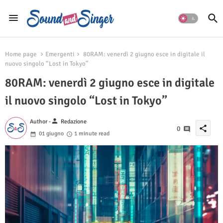
Home page
Emergenti
80RAM: venerdì 2 giugno esce in digitale il
nuovo singolo “Lost in Tokyo”
80RAM: venerdì 2 giugno esce in digitale
il nuovo singolo “Lost in Tokyo”
person
Author -
Redazione
share
0
01 giugno
1 minute read