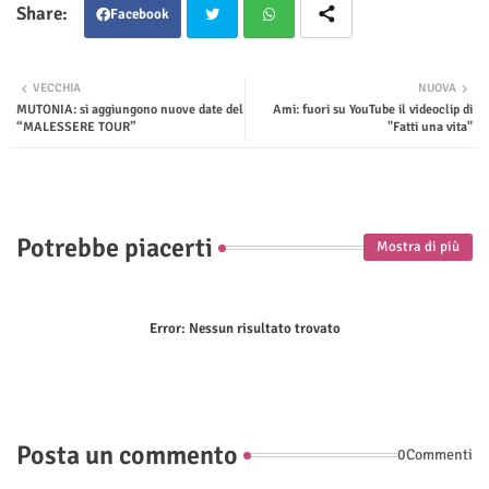
Facebook
Twit
Wha
VECCHIA
NUOVA
MUTONIA: si aggiungono nuove date del
Ami: fuori su YouTube il videoclip di
ter
tsap
“MALESSERE TOUR”
"Fatti una vita"
p
Potrebbe piacerti
Mostra di più
Error:
Nessun risultato trovato
Posta un commento
0Commenti