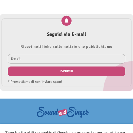
Seguici via E-mail
Ricevi notifiche sulle notizie che pubblichiamo
* Promettiamo di non inviare spam!
Questo sito non rappresenta una testata giornalistica in quanto viene
aggiornato senza nessuna periodicità. Non può pertanto considerarsi
"Questo sito utilizza cookie di Google per erogare i propri servizi e per