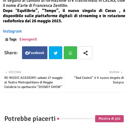
In seguito al cambio di formazione si è trasformato in CECAS, cioè
il nome d'arte di Francesca Zentilin.
Dopo
“
Equilibrio”, “Tempo”, il nuovo singolo di Cecas , è
disponibile sulle piattaforme digitali di streaming e in rotazione
radiofonica dal 26 maggio 2023.
Instagram
Tags
Emergenti
Facebook
Twit
Wha
VECCHIA
NUOVA
RC MUSIC ACADEMY: sabato 27 maggio
“Bad Casinò” è il nuovo singolo di
ter
tsap
al Teatro Metropolitano di Reggio
Sonyca
Calabria lo spettacolo "DISNEY SHOW"
p
Potrebbe piacerti
Mostra di più