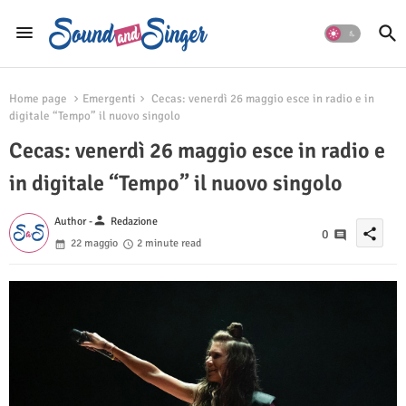
Home page
Emergenti
Cecas: venerdì 26 maggio esce in radio e in
digitale “Tempo” il nuovo singolo
Cecas: venerdì 26 maggio esce in radio e
in digitale “Tempo” il nuovo singolo
person
Author -
Redazione
share
0
22 maggio
2 minute read