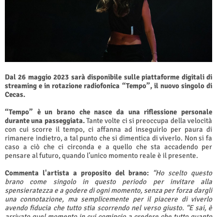
Dal 26 maggio 2023 sarà disponibile sulle piattaforme digitali di
streaming e in rotazione radiofonica “Tempo”, il nuovo singolo di
Cecas.
“Tempo” è un brano che nasce da una riflessione personale
durante una passeggiata.
Tante volte ci si preoccupa della velocità
con cui scorre il tempo, ci affanna ad inseguirlo per paura di
rimanere indietro, a tal punto che si dimentica di viverlo. Non si fa
caso a ciò che ci circonda e a quello che sta accadendo per
pensare al futuro, quando l’unico momento reale è il presente.
Commenta l'artista a proposito del brano:
“Ho scelto questo
brano come singolo in questo periodo per invitare alla
spensieratezza e a godere di ogni momento, senza per forza dargli
una connotazione, ma semplicemente per il piacere di viverlo
avendo fiducia che tutto stia scorrendo nel verso giusto. “E sai, è
arrivato quel momento in cui comincio a credere che tutto quanto