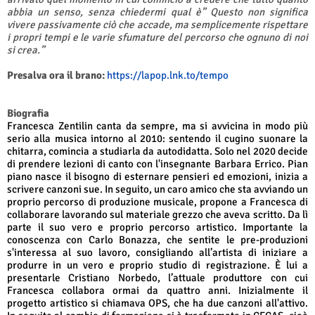
abbia un senso, senza chiedermi qual è” Questo non significa
vivere passivamente ciò che accade, ma semplicemente rispettare
i propri tempi e le varie sfumature del percorso che ognuno di noi
si crea.”
Presalva ora il brano:
https://lapop.lnk.to/tempo
Biografia
Francesca Zentilin canta da sempre, ma si avvicina in modo più
serio alla musica intorno al 2010: sentendo il cugino suonare la
chitarra, comincia a studiarla da autodidatta. Solo nel 2020 decide
di prendere lezioni di canto con l'insegnante Barbara Errico. Pian
piano nasce il bisogno di esternare pensieri ed emozioni, inizia a
scrivere canzoni sue. In seguito, un caro amico che sta avviando un
proprio percorso di produzione musicale, propone a Francesca di
collaborare lavorando sul materiale grezzo che aveva scritto. Da lì
parte il suo vero e proprio percorso artistico. Importante la
conoscenza con Carlo Bonazza, che sentite le pre-produzioni
s'interessa al suo lavoro, consigliando all’artista di iniziare a
produrre in un vero e proprio studio di registrazione. È lui a
presentarle Cristiano Norbedo, l’attuale produttore con cui
Francesca collabora ormai da quattro anni. Inizialmente il
progetto artistico si chiamava OPS, che ha due canzoni all'attivo.