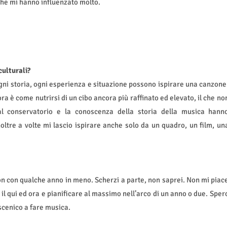
che mi hanno influenzato molto.
culturali?
 Ogni storia, ogni esperienza e situazione possono ispirare una canzone
ora è come nutrirsi di un cibo ancora più raffinato ed elevato, il che no
al conservatorio e la conoscenza della storia della musica hann
ltre a volte mi lascio ispirare anche solo da un quadro, un film, un
n con qualche anno in meno. Scherzi a parte, non saprei. Non mi piac
il qui ed ora e pianificare al massimo nell’arco di un anno o due. Sper
scenico a fare musica.