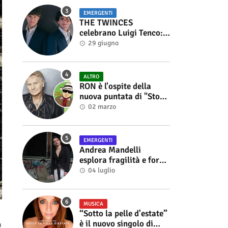
EMERGENTI
THE TWINCES
celebrano Luigi Tenco:
fuori singolo e video di
29 giugno
“Vedrai Vedrai”
ALTRO
RON è l'ospite della
nuova puntata di "Storie
di Musica", in onda sul
02 marzo
canale YouTube di
Alberto Salerno
EMERGENTI
Andrea Mandelli
esplora fragilità e forza
nel videoclip di “Sofia”
04 luglio
MUSICA
“Sotto la pelle d'estate”
è il nuovo singolo di
a