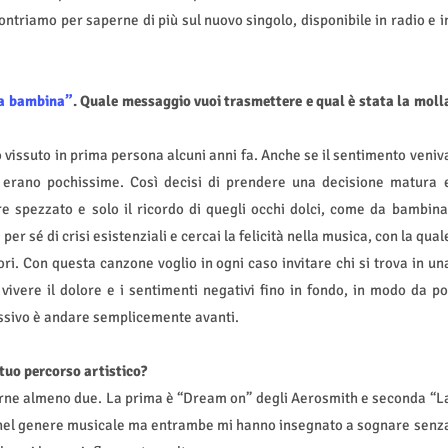
ntriamo per saperne di più sul nuovo singolo, disponibile in radio e i
da bambina”
.
Quale messaggio vuoi trasmettere e qual è stata la moll
vissuto in prima persona alcuni anni fa. Anche se il sentimento veniv
e erano pochissime. Così decisi di prendere una decisione matura 
ore spezzato e solo il ricordo di quegli occhi dolci, come da bambina
per sé di crisi esistenziali e cercai la felicità nella musica, con la qual
ri. Con questa canzone voglio in ogni caso invitare chi si trova in un
vivere il dolore e i sentimenti negativi fino in fondo, in modo da po
cessivo è andare semplicemente avanti.
tuo percorso artistico?
itarne almeno due. La prima è “Dream on” degli Aerosmith e seconda “L
nel genere musicale ma entrambe mi hanno insegnato a sognare senz