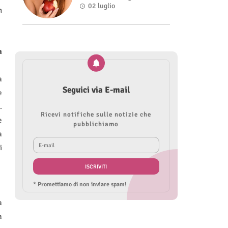
Roberta Modìgliani
02 luglio
n
a
a
Seguici via E-mail
e
.
Ricevi notifiche sulle notizie che
e
pubblichiamo
a
i
* Promettiamo di non inviare spam!
a
a