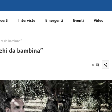
certi
Interviste
Emergenti
Eventi
Video
chi da bambina”
cchi da bambina”
share
0