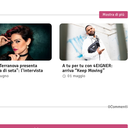
Mostra di più
 Terranova presenta
A tu per tu con 4EIGNER:
di seta": l'intervista
arriva “Keep Moving”
iugno
01 maggio
0Commenti