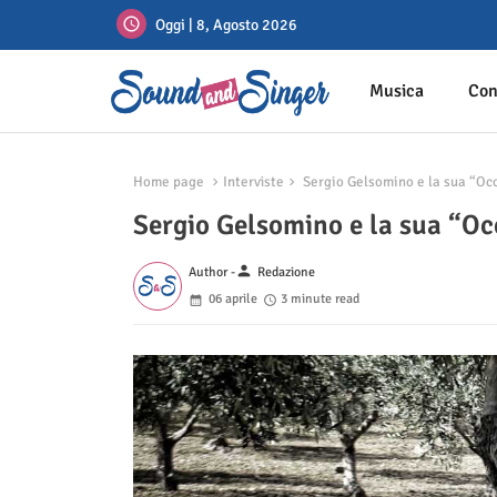
Oggi | 8, Agosto 2026
Musica
Con
Home page
Interviste
Sergio Gelsomino e la sua “Oc
Sergio Gelsomino e la sua “O
person
Author -
Redazione
06 aprile
3 minute read