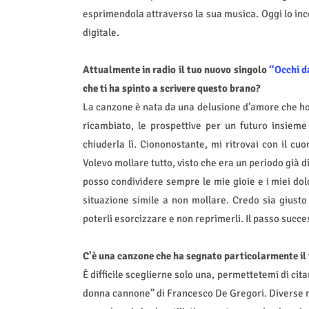
esprimendola attraverso la sua musica. Oggi lo inco
digitale.
Attualmente in radio il tuo nuovo singolo
“Occhi 
che ti ha spinto a scrivere questo brano?
La canzone è nata da una delusione d’amore che ho 
ricambiato, le prospettive per un futuro insiem
chiuderla lì. Ciononostante, mi ritrovai con il cu
Volevo mollare tutto, visto che era un periodo già di 
posso condividere sempre le mie gioie e i miei dolo
situazione simile a non mollare. Credo sia giusto 
poterli esorcizzare e non reprimerli. Il passo suc
C'è una canzone che ha segnato particolarmente il 
È difficile sceglierne solo una, permettetemi di c
donna cannone” di Francesco De Gregori. Diverse 