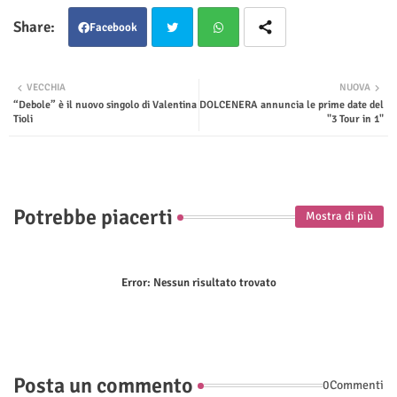
Facebook
Twit
Wha
VECCHIA
NUOVA
“Debole” è il nuovo singolo di Valentina
DOLCENERA annuncia le prime date del
ter
tsap
Tioli
"3 Tour in 1"
p
Potrebbe piacerti
Mostra di più
Error:
Nessun risultato trovato
Posta un commento
0Commenti