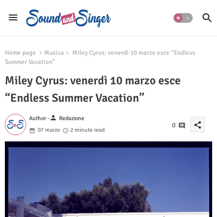
Home page
Musica
Miley Cyrus: venerdì 10 marzo esce “Endless
Summer Vacation”
Miley Cyrus: venerdì 10 marzo esce
“Endless Summer Vacation”
person
Author -
Redazione
share
0
07 marzo
2 minute read