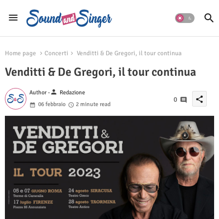
Home page
Concerti
Venditti & De Gregori, il tour continua
Venditti & De Gregori, il tour continua
person
Author -
Redazione
share
0
06 febbraio
2 minute read