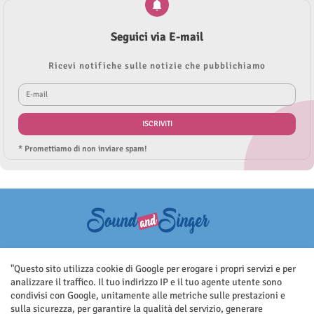
Seguici via E-mail
Ricevi notifiche sulle notizie che pubblichiamo
* Promettiamo di non inviare spam!
Questo sito non rappresenta una testata giornalistica in quanto viene
aggiornato senza nessuna periodicità. Non può pertanto considerarsi
"Questo sito utilizza cookie di Google per erogare i propri servizi e per
un prodotto editoriale ai sensi della legge n.62 del 7.03.2001
analizzare il traffico. Il tuo indirizzo IP e il tuo agente utente sono
condivisi con Google, unitamente alle metriche sulle prestazioni e
sulla sicurezza, per garantire la qualità del servizio, generare