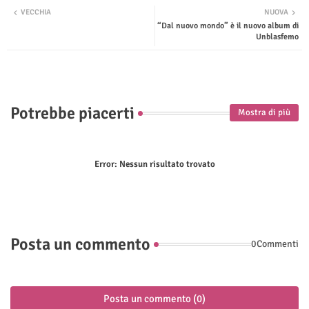
VECCHIA
NUOVA
“Dal nuovo mondo” è il nuovo album di
ter
tsap
Unblasfemo
p
Potrebbe piacerti
Mostra di più
Error:
Nessun risultato trovato
Posta un commento
0Commenti
Posta un commento (0)