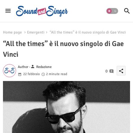
Home page
Emergenti
“All the times” è il nuovo singolo di Gae Vinci
“All the times” è il nuovo singolo di Gae
Vinci
person
Author -
Redazione
share
0
22 febbraio
2 minute read