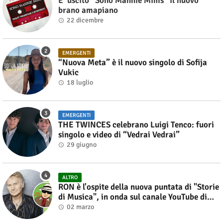
E’ uscito “Sono Mannie Mims” il nuovo
brano amapiano
22 dicembre
EMERGENTI
“Nuova Meta” è il nuovo singolo di Sofija
Vukic
18 luglio
EMERGENTI
THE TWINCES celebrano Luigi Tenco: fuori
singolo e video di “Vedrai Vedrai”
29 giugno
ALTRO
RON è l'ospite della nuova puntata di "Storie
di Musica", in onda sul canale YouTube di
Alberto Salerno
02 marzo