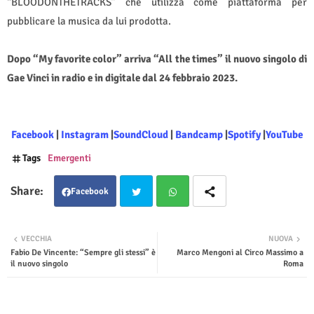
“BLOODONTHETRACKS” che utilizza come piattaforma per
pubblicare la musica da lui prodotta.
Dopo “My favorite color” arriva “All the times” il nuovo singolo di
Gae Vinci in radio e in digitale dal 24 febbraio 2023.
Facebook
|
Instagram
|
SoundCloud
|
Bandcamp
|
Spotify
|
YouTube
Tags
Emergenti
Facebook
Twit
Wha
VECCHIA
NUOVA
Fabio De Vincente: “Sempre gli stessi” è
Marco Mengoni al Circo Massimo a
ter
tsap
il nuovo singolo
Roma
p