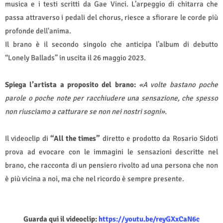
musica e i testi scritti da Gae Vinci.
L’arpeggio di chitarra che
passa attraverso i pedali del chorus, riesce a sfiorare le corde più
profonde dell'anima.
Il brano è il secondo singolo che anticipa l’album di debutto
“Lonely Ballads” in uscita il 26 maggio 2023.
Spiega l’artista a proposito del brano:
«A volte bastano poche
parole o poche note per racchiudere una sensazione, che spesso
non riusciamo a catturare se non nei nostri sogni».
Il videoclip di
“All the times”
diretto e prodotto da Rosario Sidoti
prova ad evocare con le immagini le sensazioni descritte nel
brano, che racconta di un pensiero rivolto ad una persona che non
è più vicina a noi, ma che nel ricordo è sempre presente.
Guarda qui il videoclip:
https://youtu.be/reyGXxCaN6c