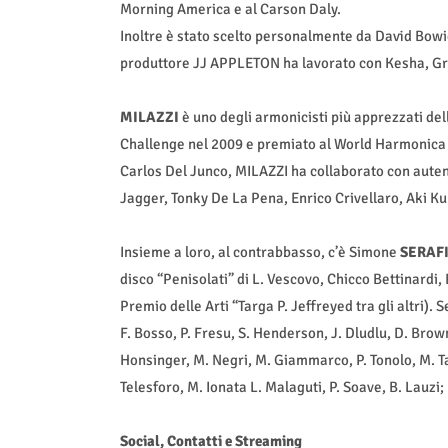
Morning America e al Carson Daly.
Inoltre è stato scelto personalmente da David Bowi
produttore JJ APPLETON ha lavorato con Kesha, Gr
MILAZZI
è uno degli armonicisti più apprezzati dell
Challenge nel 2009 e premiato al World Harmonica 
Carlos Del Junco, MILAZZI ha collaborato con auten
Jagger, Tonky De La Pena, Enrico Crivellaro, Aki K
Insieme a loro, al contrabbasso, c’è Simone
SERAFI
disco “Penisolati” di L. Vescovo, Chicco Bettinardi,
Premio delle Arti “Targa P. Jeffreyed tra gli altri). 
F. Bosso, P. Fresu, S. Henderson, J. Dludlu, D. Brown
Honsinger, M. Negri, M. Giammarco, P. Tonolo, M. Tam
Telesforo, M. Ionata L. Malaguti, P. Soave, B. Lauzi;
Social, Contatti e Streaming