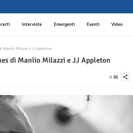
certi
Interviste
Emergenti
Eventi
Video
di Manlio Milazzi e JJ Appleton
lues di Manlio Milazzi e JJ Appleton
share
0