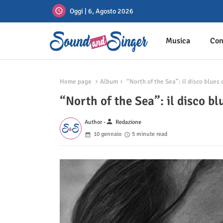
Oggi | 6, Agosto 2026
Musica
Con
Home page
Album
“North of the Sea”: il disco blues 
“North of the Sea”: il disco b
person
Author -
Redazione
10 gennaio
5 minute read