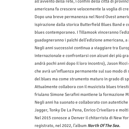
all’avvento della rete, i confini della città di prov
americana fa crescere velocemente la voglia di cre
Dopo una breve permanenza nel Nord Ovest american
ispirazione dalla storica Butterfield Blues Band e c
blues contemporaneo. I Tillamook vinceranno l’edizi
guadagneranno i palchi dell’edizione americana, a
Negli anni successivi continua a viaggiare tra Europ
internazionale e confrontarsi con alcuni dei più g
andrà pochi anni dopo il loro incontro), Jason Ricci
che avrà un’influenza permanente sul suo modo di 
del blues ma come strumento maturo in grado di spaz
Attualmente collabora con il musicista blues triesti
friulano Simone Serafini mantiene la formazione Ma
Negli anni ha suonato e collaborato con autentiche
Jagger, Tonky De La Pena, Enrico Crivellaro e molti 
Nel 2015 conosce a Denver il chitarrista di New Yo
registrato, nel 2022, l’album
North Of The Sea.