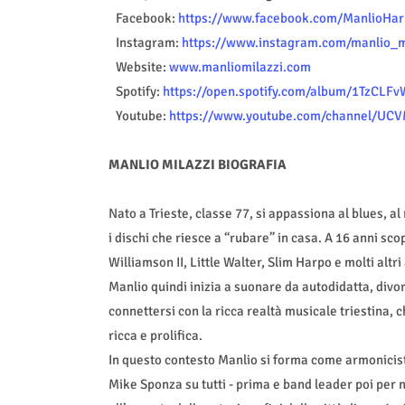
·
Facebook:
https://www.facebook.com/ManlioHa
·
Instagram:
https://www.instagram.com/manlio_
·
Website:
www.manliomilazzi.com
·
Spotify:
https://open.spotify.com/album/1TzCL
·
Youtube:
https://www.youtube.com/channel/
MANLIO MILAZZI BIOGRAFIA
Nato a Trieste, classe 77, si appassiona al blues, a
i dischi che riesce a “rubare” in casa. A 16 anni sc
Williamson II, Little Walter, Slim Harpo e molti altri
Manlio quindi inizia a suonare da autodidatta, divora
connettersi con la ricca realtà musicale triestina, 
ricca e prolifica.
In questo contesto Manlio si forma come armonicista
Mike Sponza su tutti - prima e band leader poi per n