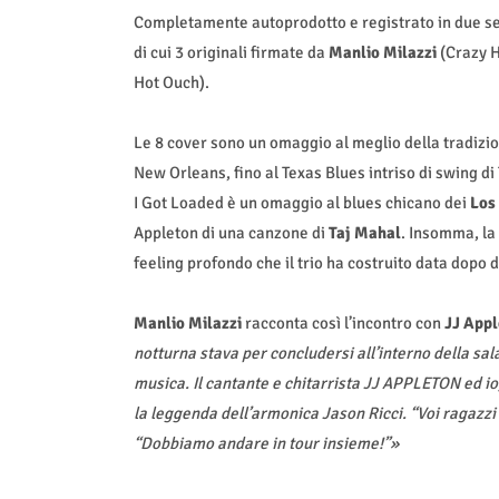
Completamente autoprodotto e registrato in due se
di cui 3 originali firmate da
Manlio Milazzi
(Crazy H
Hot Ouch).
Le 8 cover sono un omaggio al meglio della tradizi
New Orleans, fino al Texas Blues intriso di swing di
I Got Loaded è un omaggio al blues chicano dei
Los
Appleton di una canzone di
Taj Mahal
. Insomma, la
feeling profondo che il trio ha costruito data dopo d
Manlio Milazzi
racconta così l’incontro con
JJ Appl
notturna stava per concludersi all’interno della sa
musica. Il cantante e chitarrista JJ APPLETON ed io
la leggenda dell’armonica Jason Ricci. “Voi ragazzi
“Dobbiamo andare in tour insieme!”»