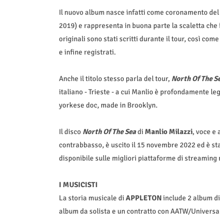
Il nuovo album nasce infatti come coronamento del 
2019) e rappresenta in buona parte la scaletta che il
originali sono stati scritti durante il tour, così come
e infine registrati.
Anche il titolo stesso parla del tour,
North Of The S
italiano - Trieste - a cui Manlio è profondamente le
yorkese doc, made in Brooklyn.
Il disco
North Of The Sea
di
Manlio Milazzi
, voce e
contrabbasso, è uscito il 15 novembre 2022 ed è st
disponibile sulle migliori piattaforme di streaming
I MUSICISTI
La storia musicale di
APPLETON
include 2 album di 
album da solista e un contratto con AATW/Universal