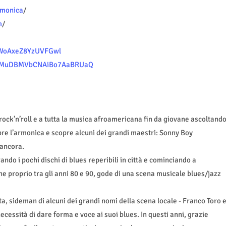
rmonica
/
m
/
FvWoAxeZ8YzUVFGwl
UCVMuDBMVbCNAiBo7AaBRUaQ
l rock’n’roll e a tutta la musica afroamericana fin da giovane ascoltand
opre l’armonica e scopre alcuni dei grandi maestri: Sonny Boy
 ancora.
ndo i pochi dischi di blues reperibili in città e cominciando a
che proprio tra gli anni 80 e 90, gode di una scena musicale blues/jazz
, sideman di alcuni dei grandi nomi della scena locale - Franco Toro 
ecessità di dare forma e voce ai suoi blues. In questi anni, grazie