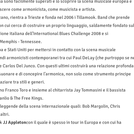
incia sono facilmente superati e lo scoprire la scena musicale europea e
scere come armonicista, come musicista e artista.
o, rientra a Trieste e fonda nel 2006 i Tillamook. Band che prende
on cui cerca di costruire un proprio linguaggio, saldamente fondato su
one italiana dell’International Blues Challenge 2008 e si
 Memphis - Tennessee.
a e Stati Uniti per mettersi in contatto con la scena musicale
randi armonicisti contemporanei tra cui Paul DeLay (che purtroppo se n
 e Carlos Del Junco. Con questi ultimi costruirà una relazione profonda
suonare e di concepire l’armonica, non solo come strumento principe
iare tra stili e generi.
no Franco Toro e insieme al chitarrista Jay Tommasini e il bassista
nlio & The Free Kings.
 leggende della scena internazionale quali: Bob Margolin, Chris
altri.
rk
JJ Appleton
con il quale è spesso in tour in Europa e con cui ha