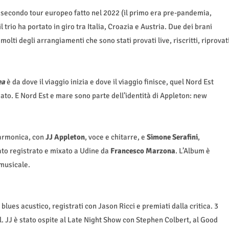
secondo tour europeo fatto nel 2022 (il primo era pre-pandemia,
 trio ha portato in giro tra Italia, Croazia e Austria. Due dei brani
 molti degli arrangiamenti che sono stati provati live, riscritti, riprovat
ea
è da dove il viaggio inizia e dove il viaggio finisce, quel Nord Est
gato. E Nord Est e mare sono parte dell’identità di Appleton: new
 armonica, con
JJ Appleton
, voce e chitarre,
e
Simone Serafini
,
ato registrato e mixato a Udine da
Francesco Marzona
. L’Album è
 musicale.
blues acustico, registrati con Jason Ricci e premiati dalla critica. 3
. JJ è stato ospite al Late Night Show con Stephen Colbert, al Good