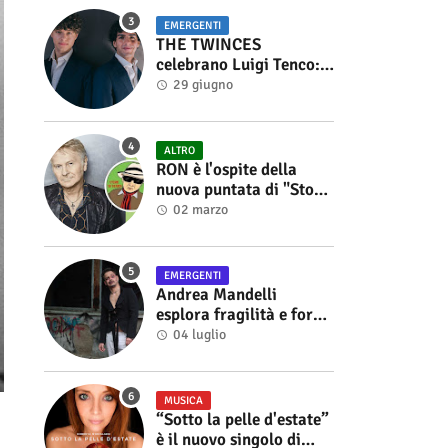
EMERGENTI
THE TWINCES
celebrano Luigi Tenco:
fuori singolo e video di
29 giugno
“Vedrai Vedrai”
ALTRO
RON è l'ospite della
nuova puntata di "Storie
di Musica", in onda sul
02 marzo
canale YouTube di
Alberto Salerno
EMERGENTI
Andrea Mandelli
esplora fragilità e forza
nel videoclip di “Sofia”
04 luglio
MUSICA
“Sotto la pelle d'estate”
è il nuovo singolo di