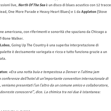
ssioni live,
North Of The Sea
è un disco di blues acustico con 12 tracce
ead, One More Parade e Heavy Heart Blues) e 1 da
Appleton
(Stove
one americana, con riferimenti e sonorità che spaziano da Chicago a
 T-Bone Walker.
 Lobos
, Going Up The Country è una superba interpretazione di
 palette è decisamente variegata e ricca e tutto funziona grazie a un
ata.
eton
:
«Era una notta buia e tempestosa a Denver e l’ultima jam
la conferenze dell’hotel di un’importante convention internazionale di
, veniamo presentati l’un l’altro da un comune amico e collaboratore,
 dovreste conoscervi”, dice. La chimica tra noi due è istantanea: