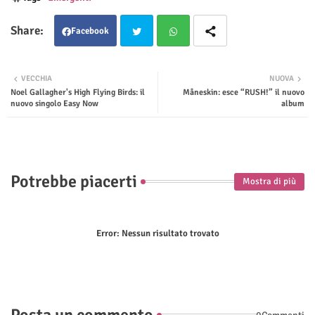
Facebook
Twit
Wha
VECCHIA
NUOVA
Noel Gallagher's High Flying Birds: il
Måneskin: esce “RUSH!” il nuovo
ter
tsap
nuovo singolo Easy Now
album
p
Potrebbe piacerti
Mostra di più
Error:
Nessun risultato trovato