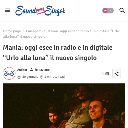
Home page
Emergenti
Mania: oggi esce in radio e in digitale “Urlo
alla luna” il nuovo singolo
Mania: oggi esce in radio e in digitale
“Urlo alla luna” il nuovo singolo
person
Author -
Redazione
share
0
20 gennaio
1 minute read