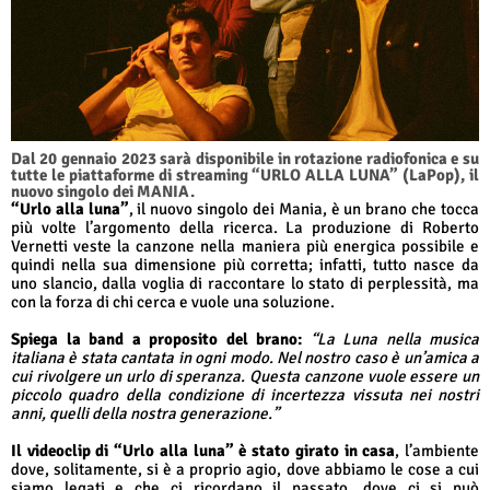
Dal 20 gennaio 2023 sarà disponibile in rotazione radiofonica e su
tutte le piattaforme di streaming “URLO ALLA LUNA” (LaPop), il
nuovo singolo dei MANIA.
“Urlo alla luna”
, il nuovo singolo dei Mania, è un brano che tocca
più volte l’argomento della ricerca. La produzione di Roberto
Vernetti veste la canzone nella maniera più energica possibile e
quindi nella sua dimensione più corretta; infatti, tutto nasce da
uno slancio, dalla voglia di raccontare lo stato di perplessità, ma
con la forza di chi cerca e vuole una soluzione.
Spiega la band a proposito del brano:
“La Luna nella musica
italiana è stata cantata in ogni modo. Nel nostro caso è un’amica a
cui rivolgere un urlo di speranza. Questa canzone vuole essere un
piccolo quadro della condizione di incertezza vissuta nei nostri
anni, quelli della nostra generazione.”
Il videoclip di “Urlo alla luna” è stato girato in casa
, l’ambiente
dove, solitamente, si è a proprio agio, dove abbiamo le cose a cui
siamo legati e che ci ricordano il passato, dove ci si può