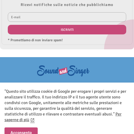
Ricevi notifiche sulle notizie che pubblichiamo
* Promettiamo di non inviare spam!
Questo sito non rappresenta una testata giornalistica in quanto viene
aggiornato senza nessuna periodicità. Non può pertanto considerarsi
"Questo sito utilizza cookie di Google per erogare i propri servizi e per
un prodotto editoriale ai sensi della legge n.62 del 7.03.2001
analizzare il traffico. Il tuo indirizzo IP e il tuo agente utente sono
condivisi con Google, unitamente alle metriche sulle prestazioni e
sulla sicurezza, per garantire la qualità del servizio, generare
statistiche di utilizzo e rilevare e contrastare eventuali abusi."
Per
saperne di più
Home
Contatti
Privacy Policy
Acconsento