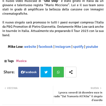
Il nuovo video musicale di
“One Step”
è stato girato in Italia da un
giovane e talentuoso regista “Mario Miccione”. Lui e il suo team sono
stati in grado di amplificare la bellezza della canzone con immagini
cinematografiche.
Il nuovo singolo sarà promosso in tutti i paesi europei compresa l'Italia
da P&G Promotion di Pietro Giannetta. Ovviamente Mike Low sarà anche
in tournée in Italia. Attualmente sta preparando il Tour 2023 con la sua
band.
Mike Low
:
website
|
facebook
|
instagram
|
spotify
|
youtube
Tags
Musica
Facebook
Twit
Wha
VECCHIA
NUOVA
Lynora: venerdì 16 dicembre esce in
ter
tsap
radio “Dal Tramonto All’Alba” il singolo
d'esordio
p