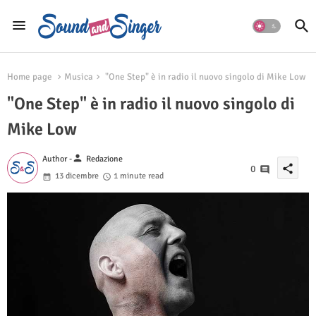
Home page
Musica
"One Step" è in radio il nuovo singolo di Mike Low
"One Step" è in radio il nuovo singolo di
Mike Low
person
Author -
Redazione
share
0
13 dicembre
1 minute read