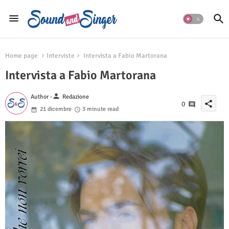
Home page
Interviste
Intervista a Fabio Martorana
Intervista a Fabio Martorana
person
Author -
Redazione
share
0
21 dicembre
3 minute read