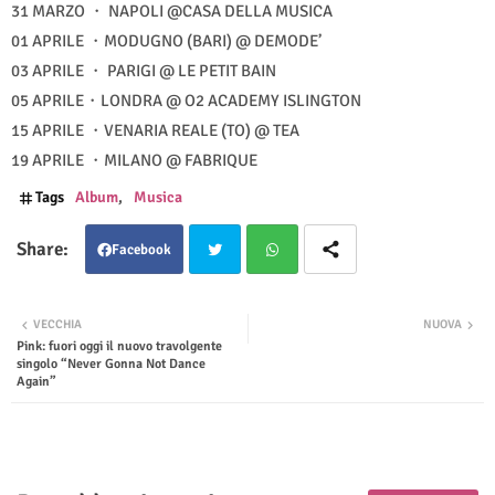
31 MARZO ・ NAPOLI @CASA DELLA MUSICA
01 APRILE ・MODUGNO (BARI) @ DEMODE’
03 APRILE ・ PARIGI @ LE PETIT BAIN
05 APRILE・LONDRA @ O2 ACADEMY ISLINGTON
15 APRILE ・VENARIA REALE (TO) @ TEA
19 APRILE ・MILANO @ FABRIQUE
Tags
Album
Musica
Facebook
Twit
Wha
VECCHIA
NUOVA
Pink: fuori oggi il nuovo travolgente
ter
tsap
singolo “Never Gonna Not Dance
Again”
p