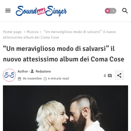
Home page
Musica
“Un meraviglioso modo di salvarsi” il nuovo
attesissimo album dei Coma Cose
“Un meraviglioso modo di salvarsi” il
nuovo attesissimo album dei Coma Cose
person
Author -
Redazione
share
0
04 novembre
4 minute read