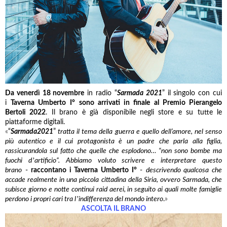
Da venerdì 18 novembre
in radio “
Sarmada 2021
” il singolo con cui
i
Taverna Umberto I°
sono arrivati in finale al Premio Pierangelo
Bertoli 2022
. Il brano è già disponibile negli store e su tutte le
piattaforme digitali.
«
“
Sarmada2021
”
tratta il tema della guerra e quello dell’amore, nel senso
più autentico e il cui protagonista è un padre che parla alla figlia,
rassicurandola sul fatto che quelle che esplodono… “non sono bombe ma
’
fuochi d
artificio”. Abbiamo voluto scrivere e interpretare questo
brano
-
raccontano i Taverna Umberto I°
-
descrivendo qualcosa che
accade realmente in una piccola cittadina della Siria, ovvero Sarmada, che
subisce giorno e notte continui raid aerei, in seguito ai quali molte famiglie
’
perdono i propri cari tra l
indifferenza del mondo intero
.
»
ASCOLTA IL BRANO