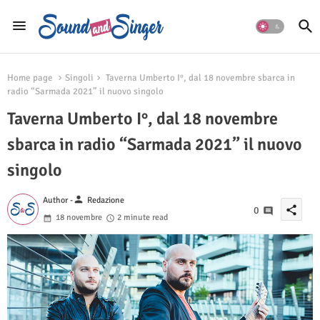
Home page
Singoli
Taverna Umberto I°, dal 18 novembre sbarca in
radio “Sarmada 2021” il nuovo singolo
Taverna Umberto I°, dal 18 novembre
sbarca in radio “Sarmada 2021” il nuovo
singolo
person
Author -
Redazione
share
0
18 novembre
2 minute read