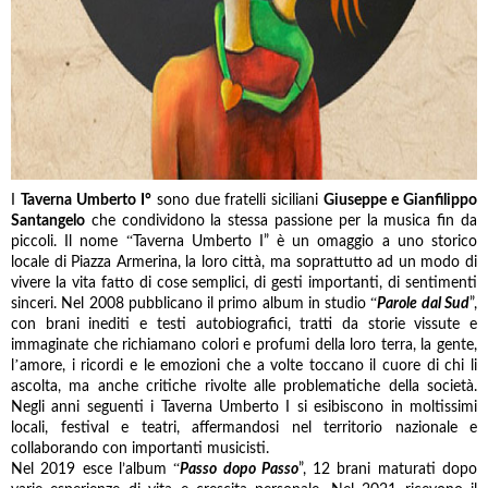
I
Taverna Umberto I°
sono due fratelli siciliani
Giuseppe e Gianfilippo
Santangelo
che condividono la stessa passione per la musica fin da
“
piccoli. Il nome
Taverna Umberto I” è un omaggio a uno storico
locale di Piazza Armerina, la loro città, ma soprattutto ad un modo di
vivere la vita fatto di cose semplici, di gesti importanti, di sentimenti
“
sinceri. Nel 2008 pubblicano il primo album in studio
Parole dal Sud
”,
con brani inediti e testi autobiografici, tratti da storie vissute e
immaginate che richiamano colori e profumi della loro terra, la gente,
’
l
amore, i ricordi e le emozioni che a volte toccano il cuore di chi li
ascolta, ma anche critiche rivolte alle problematiche della società.
Negli anni seguenti i Taverna Umberto I si esibiscono in moltissimi
locali, festival e teatri, affermandosi nel territorio nazionale e
collaborando con importanti musicisti.
“
Nel 2019 esce l’album
Passo dopo Passo
”, 12 brani maturati dopo