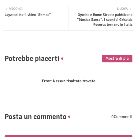
Twit
Wha
VECCHIA
NUOVA
Layz: online il video "Shmoo"
Oyoshe e Rome Streetz pubblicano
ter
tsap
“Musica Sacra”. I suoni di Griselda
Records tornano in Italia
p
Potrebbe piacerti
Mostra di più
Error:
Nessun risultato trovato
Posta un commento
0Commenti