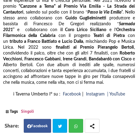
varie esperienze di vita e crescita personale. Nel 2021 ricevono il
premio
“Canzone a Tema” al Premio Via Emilia - La Strada dei
“
Cantautori
, salendo sul podio con il brano
Passo la Via Emilia
”. Nello
stesso anno collaborano con
Guido Guglielminetti
produttore e
“
bassista di Francesco De Gregori realizzando
Sarmada
2021
” e collaborano con
il Coro Lirico Siciliano
e l’
Orchestra
Filarmonica della Calabria
con il progetto
Teatri di Pietra
con
un
tributo a Franco Battiato e Lucio Dalla
, mischiando Pop e Musica
Lirica. Nel 2022 sono
finalisti al Premio Pierangelo Bertoli
,
condividendo il palco, oltre che con gli altri 7 finalisti, con
Roberto
Vecchioni
,
Francesco Gabbani
,
Irene Grandi
,
Bandabardò con Cisco
e
Alberto Bertoli. Con due album di inediti alle spalle, numerosi
concerti, collaborazioni e tanta esperienza accumulata, i due fratelli si
accingono ad affrontare nuove tappe in giro per l’Italia consapevoli
che nella musica, come nella vita, non ci si ferma mai.
i Taverna Umberto I° su :
Facebook
|
Instagram
|
YouTube
Tags
Singoli
Facebook