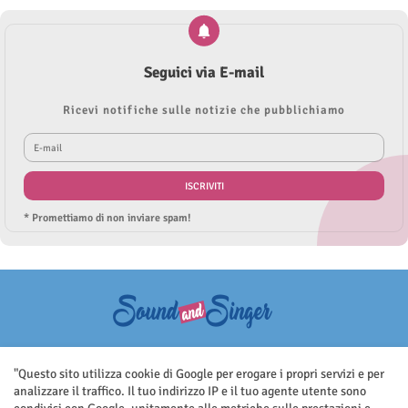
Seguici via E-mail
Ricevi notifiche sulle notizie che pubblichiamo
* Promettiamo di non inviare spam!
Questo sito non rappresenta una testata giornalistica in quanto viene
aggiornato senza nessuna periodicità. Non può pertanto considerarsi
"Questo sito utilizza cookie di Google per erogare i propri servizi e per
un prodotto editoriale ai sensi della legge n.62 del 7.03.2001
analizzare il traffico. Il tuo indirizzo IP e il tuo agente utente sono