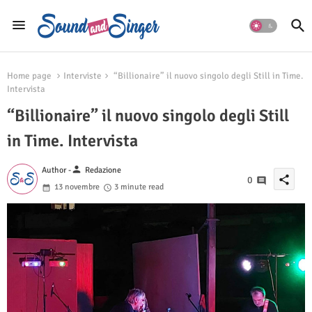
Home page
Interviste
“Billionaire” il nuovo singolo degli Still in Time.
Intervista
“Billionaire” il nuovo singolo degli Still
in Time. Intervista
person
Author -
Redazione
share
0
13 novembre
3 minute read