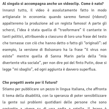
Al singolo si accompagna anche un videoclip. Come è nato?
Innanzi tutto, il video è assolutamente fatto in modo
artigianale in economia: quando saremo famosi (ridono!)
appalteremo la produzione ad un regista famoso! A parte gli
scherzi, l’idea è stata quella di “trasformare” il cantante in
tanti politici, attribuendo a ciascuno di loro una frase del testo
che tornasse con ciò che hanno detto o fatto gli “originali”: ad
esempio, la versione di Bolsonaro ha la frase “il virus non
esiste” mentre quella di Sanna Marin parla della “mia
divertente vita sociale”, per non dire poi del finto Putin, dove si
legge “mi sbaglio”, ed ogni aggiunta è davvero superflua.
Che progetti avete per il futuro?
Stiamo per pubblicare un pezzo in lingua italiana, che affronta
il tema della disabilità, con la speranza di poter sensibilizzare
la gente sui problemi quotidiani delle persone che sono
costrette a vivere su di una sedia a rotelle. Il brano è