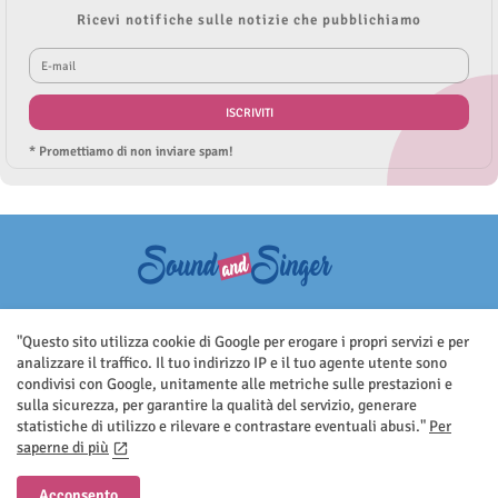
Ricevi notifiche sulle notizie che pubblichiamo
* Promettiamo di non inviare spam!
Questo sito non rappresenta una testata giornalistica in quanto viene
aggiornato senza nessuna periodicità. Non può pertanto considerarsi
"Questo sito utilizza cookie di Google per erogare i propri servizi e per
un prodotto editoriale ai sensi della legge n.62 del 7.03.2001
analizzare il traffico. Il tuo indirizzo IP e il tuo agente utente sono
condivisi con Google, unitamente alle metriche sulle prestazioni e
sulla sicurezza, per garantire la qualità del servizio, generare
statistiche di utilizzo e rilevare e contrastare eventuali abusi."
Per
saperne di più
Home
Contatti
Privacy Policy
Acconsento