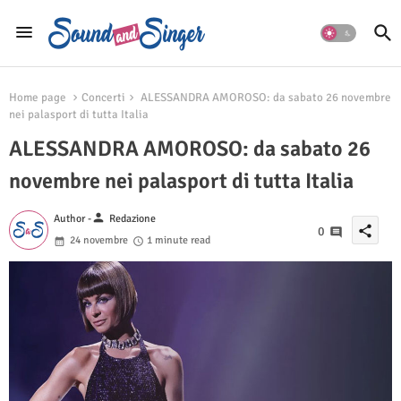
Home page
Concerti
ALESSANDRA AMOROSO: da sabato 26 novembre
nei palasport di tutta Italia
ALESSANDRA AMOROSO: da sabato 26
novembre nei palasport di tutta Italia
person
Author -
Redazione
share
0
24 novembre
1 minute read