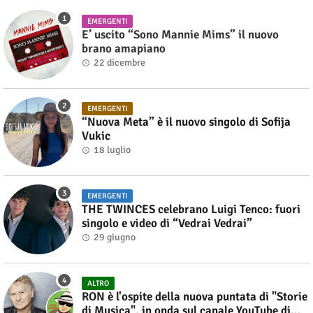
EMERGENTI
E’ uscito “Sono Mannie Mims” il nuovo
brano amapiano
22 dicembre
EMERGENTI
“Nuova Meta” è il nuovo singolo di Sofija
Vukic
18 luglio
EMERGENTI
THE TWINCES celebrano Luigi Tenco: fuori
singolo e video di “Vedrai Vedrai”
29 giugno
ALTRO
RON è l'ospite della nuova puntata di "Storie
di Musica", in onda sul canale YouTube di