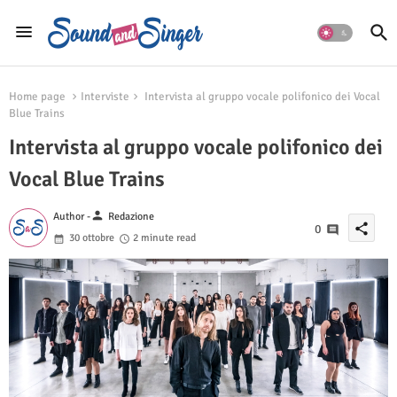
Home page
Interviste
Intervista al gruppo vocale polifonico dei Vocal
Blue Trains
Intervista al gruppo vocale polifonico dei
Vocal Blue Trains
person
Author -
Redazione
share
0
30 ottobre
2 minute read