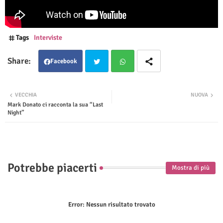
Tags
Interviste
Facebook
Twit
Wha
VECCHIA
NUOVA
Mark Donato ci racconta la sua “Last
ter
tsap
Night”
p
Potrebbe piacerti
Mostra di più
Error:
Nessun risultato trovato