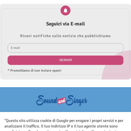
Seguici via E-mail
Ricevi notifiche sulle notizie che pubblichiamo
* Promettiamo di non inviare spam!
Questo sito non rappresenta una testata giornalistica in quanto viene
aggiornato senza nessuna periodicità. Non può pertanto considerarsi
"Questo sito utilizza cookie di Google per erogare i propri servizi e per
un prodotto editoriale ai sensi della legge n.62 del 7.03.2001
analizzare il traffico. Il tuo indirizzo IP e il tuo agente utente sono