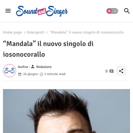
Home page
Emergenti
“Mandala” il nuovo singolo di iosonocorallo
“Mandala” il nuovo singolo di
iosonocorallo
person
Author -
Redazione
share
0
24 giugno
1 minute read