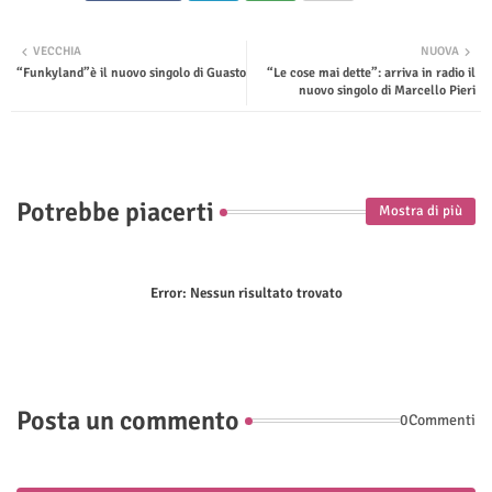
Twit
Wha
VECCHIA
NUOVA
“Funkyland”è il nuovo singolo di Guasto
“Le cose mai dette”: arriva in radio il
ter
tsap
nuovo singolo di Marcello Pieri
p
Potrebbe piacerti
Mostra di più
Error:
Nessun risultato trovato
Posta un commento
0Commenti