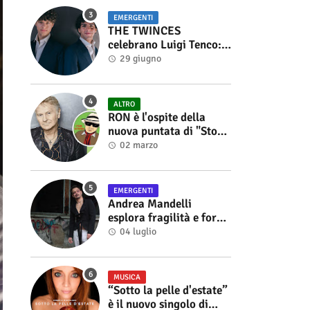
EMERGENTI
THE TWINCES
celebrano Luigi Tenco:
fuori singolo e video di
29 giugno
“Vedrai Vedrai”
ALTRO
RON è l'ospite della
nuova puntata di "Storie
di Musica", in onda sul
02 marzo
canale YouTube di
Alberto Salerno
EMERGENTI
Andrea Mandelli
esplora fragilità e forza
nel videoclip di “Sofia”
04 luglio
MUSICA
“Sotto la pelle d'estate”
è il nuovo singolo di