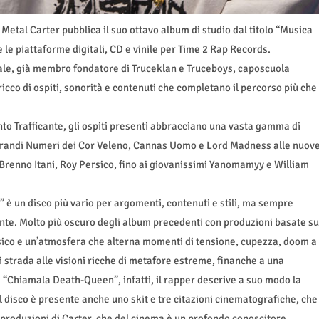
 Metal Carter pubblica il suo ottavo album di studio dal titolo “Musica
te le piattaforme digitali, CD e vinile per Time 2 Rap Records.
ale, già membro fondatore di Truceklan e Truceboys, caposcuola
ricco di ospiti, sonorità e contenuti che completano il percorso più che
to Trafficante, gli ospiti presenti abbracciano una vasta gamma di
a, Grandi Numeri dei Cor Veleno, Cannas Uomo e Lord Madness alle nuov
Brenno Itani, Roy Persico, fino ai giovanissimi Yanomamyy e William
” è un disco più vario per argomenti, contenuti e stili, ma sempre
nte. Molto più oscuro degli album precedenti con produzioni basate su
sico e un’atmosfera che alterna momenti di tensione, cupezza, doom a
di strada alle visioni ricche di metafore estreme, finanche a una
a “Chiamala Death-Queen”, infatti, il rapper descrive a suo modo la
l disco è presente anche uno skit e tre citazioni cinematografiche, che
produzioni di Carter, che del cinema è un profondo conoscitore.