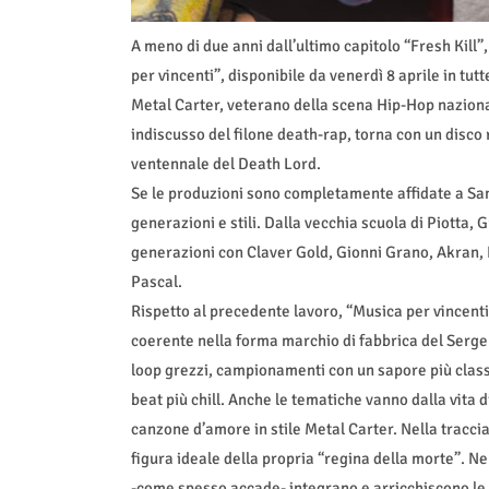
A meno di due anni dall’ultimo capitolo “Fresh Kill”,
per vincenti”, disponibile da venerdì 8 aprile in tut
Metal Carter, veterano della scena Hip-Hop nazion
indiscusso del filone death-rap, torna con un disco 
ventennale del Death Lord.
Se le produzioni sono completamente affidate a San
generazioni e stili. Dalla vecchia scuola di Piott
generazioni con Claver Gold, Gionni Grano, Akran, 
Pascal.
Rispetto al precedente lavoro, “Musica per vincenti
coerente nella forma marchio di fabbrica del Serge
loop grezzi, campionamenti con un sapore più clas
beat più chill. Anche le tematiche vanno dalla vita 
canzone d’amore in stile Metal Carter. Nella tracci
figura ideale della propria “regina della morte”. Ne
-come spesso accade- integrano e arricchiscono le 