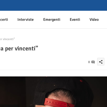
certi
Interviste
Emergenti
Eventi
Video
er vincenti”
ca per vincenti”
share
0