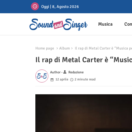
Oggi | 8, Agosto 2026
Musica
Con
Home page
Album
Il rap di Metal Carter è “Musica p
Il rap di Metal Carter è “Musi
person
Author -
Redazione
12 aprile
2 minute read