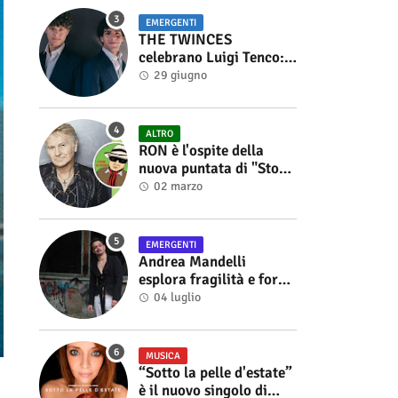
EMERGENTI
THE TWINCES
celebrano Luigi Tenco:
fuori singolo e video di
29 giugno
“Vedrai Vedrai”
ALTRO
RON è l'ospite della
nuova puntata di "Storie
di Musica", in onda sul
02 marzo
canale YouTube di
Alberto Salerno
EMERGENTI
Andrea Mandelli
esplora fragilità e forza
nel videoclip di “Sofia”
04 luglio
MUSICA
“Sotto la pelle d'estate”
è il nuovo singolo di