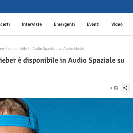
certi
Interviste
Emergenti
Eventi
Video
ber è disponibile in Audio Spaziale su Apple Music
Bieber è disponibile in Audio Spaziale su
share
0