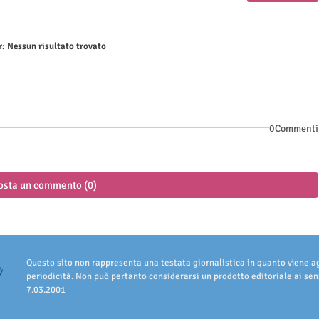
r:
Nessun risultato trovato
0Commenti
osta un commento (0)
Questo sito non rappresenta una testata giornalistica in quanto viene 
periodicità. Non può pertanto considerarsi un prodotto editoriale ai sens
7.03.2001