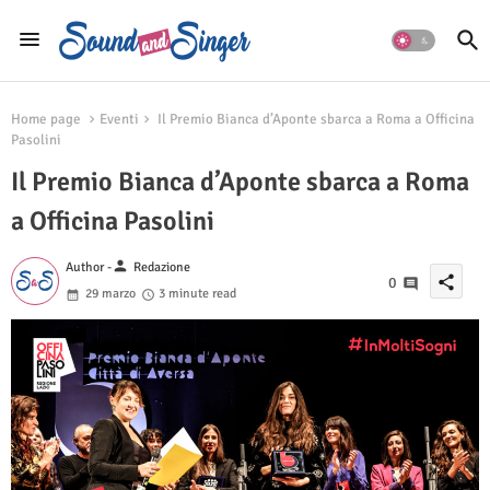
Home page
Eventi
Il Premio Bianca d’Aponte sbarca a Roma a Officina
Pasolini
Il Premio Bianca d’Aponte sbarca a Roma
a Officina Pasolini
person
Author -
Redazione
share
0
29 marzo
3 minute read