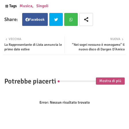
Tags
Musica
Singoli
Facebook
Twit
Wha
VECCHIA
NUOVA
La Rappresentante di Lista annuncia le
“Nei sogni nessuno è monogamo" il
ter
tsap
prime date estive
nuovo disco di Dargen D’Amico
p
Potrebbe piacerti
Mostra di più
Error:
Nessun risultato trovato