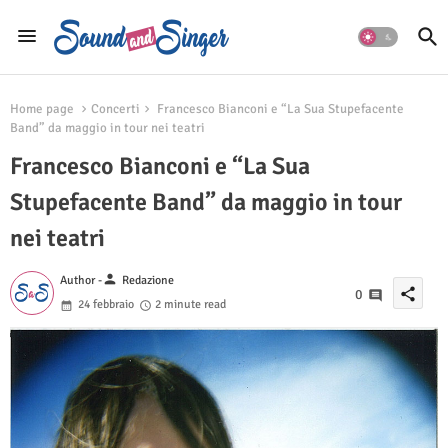
Home page
Concerti
Francesco Bianconi e “La Sua Stupefacente
Band” da maggio in tour nei teatri
Francesco Bianconi e “La Sua
Stupefacente Band” da maggio in tour
nei teatri
person
Author -
Redazione
share
0
24 febbraio
2 minute read