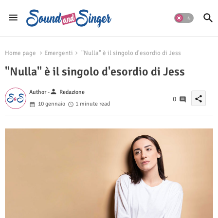
Home page
Emergenti
"Nulla" è il singolo d'esordio di Jess
"Nulla" è il singolo d'esordio di Jess
person
Author -
Redazione
share
0
10 gennaio
1 minute read