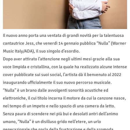
Il nuovo anno porta una ventata di grandi novità per la talentuosa
cantautrice Jess, che venerdì 14 gennaio pubblica “Nulla” (Warner
Music Italy/ADA), il suo singolo d’esordio.
Dopo aver attirato l’attenzione negli ultimi mesi grazie alla sua
voce limpida e cristallina, con la quale ha realizzato alcune intense
cover pubblicate sui suoi social, l’artista dà il benvenuto al 2022
inaugurando ufficialmente il suo nuovo percorso musicale.
“Nulla” è un brano dalle avvolgenti sonorità acustiche ed
elettroniche, il cui titolo incarna il motore da cui la canzone nasce,
nel tempo di un impeto e nello spazio di una camera da letto.
Senza paura di scendere nei più bui e desolati antri dell’animo
umano, “Nulla” è un disilluso grido nell’etere, un urlo
generazionale che parla della frustrazione e della scomoda